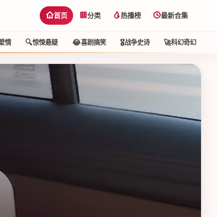
首页
分类
热播榜
最新合集
🔍
😂
🎖️
🚀
🕵
爱情
惊悚悬疑
喜剧搞笑
战争史诗
科幻奇幻