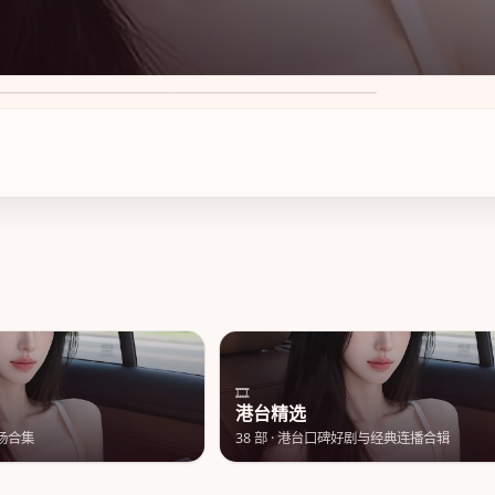
莲心动
苏州风云暮色 第3季
8
·
50万次播放
8.7
·
49万次播放
🎞️
港台精选
场合集
38
部 ·
港台口碑好剧与经典连播合辑