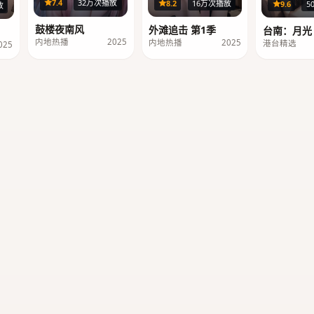
36集
29集
7.4
32万次播放
8.2
16万次播放
9.6
5
集
放
鼓楼夜南风
外滩追击 第1季
台南：月光
内地热播
2025
内地热播
2025
港台精选
025