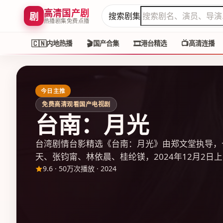
高清国产剧
剧
搜索剧集
热播剧集免费点播
🇨🇳
🎬
🎞️
📺
内地热播
国产合集
港台精选
高清连播
今日主推
免费高清观看国产电视剧
台南：月光
台湾剧情台影精选《台南：月光》由郑文堂执导，
天、张钧甯、林依晨、桂纶镁，2024年12月2日上
9.6
·
50万次播放
·
2024