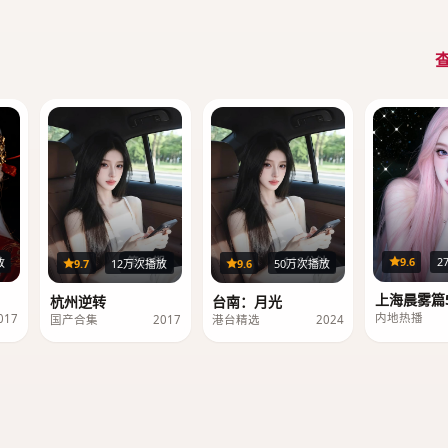
集
第20期
116分钟
9.6
2
放
9.7
12万次播放
9.6
50万次播放
上海晨雾篇5
杭州逆转
台南：月光
内地热播
017
国产合集
2017
港台精选
2024