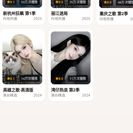
24集
32集
40
9.1
50万次播放
9.0
35万次播放
8.9
44万次播
新杭州狂飙 第1季
丽江迷局
重庆之歌 第2季
内地热播
2025
内地热播
2025
内地热播
2
96分钟
20集
8.1
14万次播放
8.9
11万次播放
高雄之歌·高清版
湾仔热浪 第2季
港台精选
2024
港台精选
2024