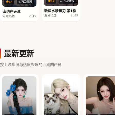
40集
8.2
49万次播放
18集
8.1
49万次播放
新深水埗锋刃 第1季
密约在天津
港台精选
2023
内地热播
2019
最新更新
按上映年份与热度整理的近期国产剧