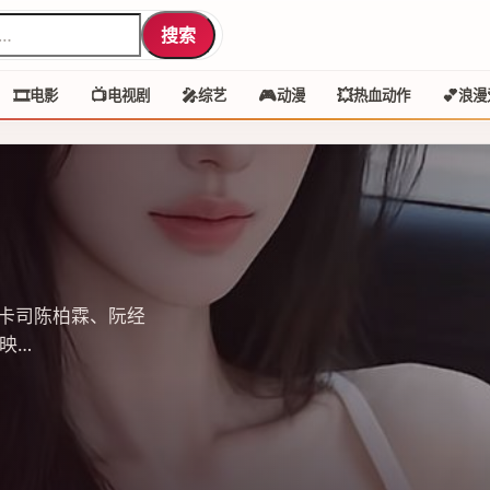
搜索
🎞️
📺
🎤
🎮
💥
💕
电影
电视剧
综艺
动漫
热血动作
浪漫
卡司陈柏霖、阮经
映…