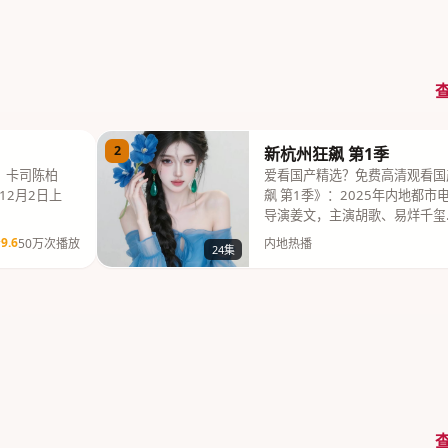
2
新杭州狂飙 第1季
，卡司陈柏
爱看国产精选？免费高清观看国
12月2日上
飙 第1季》：2025年内地都
导演姜文，主演胡歌、易烊千玺
9.6
50万次播放
内地热播
24集