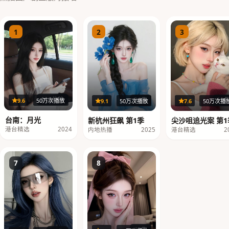
1
2
3
116分钟
19
24集
9.6
50万次播放
7.6
50万次播
9.1
50万次播放
台南：月光
尖沙咀追光案 第1
新杭州狂飙 第1季
港台精选
2024
港台精选
2
内地热播
2025
7
8