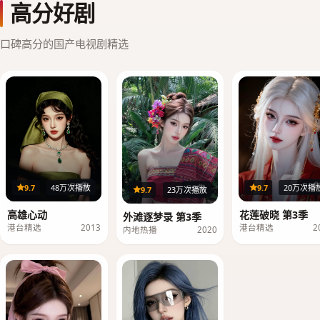
高分好剧
口碑高分的国产电视剧精选
20集
36
9.7
48万次播放
9.7
20万次播
39集
9.7
23万次播放
高雄心动
花莲破晓 第3季
外滩逐梦录 第3季
港台精选
2013
港台精选
2
内地热播
2020