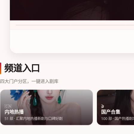
新杭州狂飙 第1季
尖沙咀追光案 第1季
花
9.1
·
50万次播放
7.6
·
50万次播放
8.
频道入口
四大门户分区，一键进入剧库
🇨🇳
🎬
内地热播
国产合集
51
部 ·
汇聚内地热播新剧与口碑好剧
100
部 ·
国产热播剧