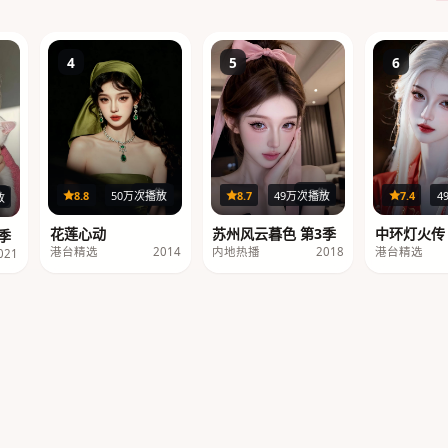
4
5
6
12集
22集
8.7
49万次播放
8.8
50万次播放
7.4
4
集
放
苏州风云暮色 第3季
花莲心动
中环灯火传
季
内地热播
2018
港台精选
2014
港台精选
021