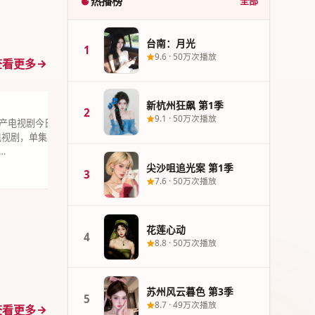
热播榜
全部
台南：月光
1
9.6
·
50万次播放
查看更多
新杭州狂飙 第1季
3
尖沙咀追光案
2
9.1
·
50万次播放
产电视剧今日力推《新杭州狂
《尖沙咀追光案
市电视剧，单集38分钟超清质感。
可辛以犯罪题
…
2021年12月
尖沙咀追光案 第1季
9.1
50万次播放
港台精选
3
19集
7.6
·
50万次播放
花莲心动
4
8.8
·
50万次播放
苏州风云暮色 第3季
5
8.7
·
49万次播放
查看更多