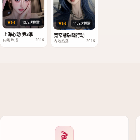
33集
9.6
13万次播放
23集
9.6
11万次播放
上海心动 第3季
宽窄巷破晓行动
内地热播
2016
内地热播
2016
🎬