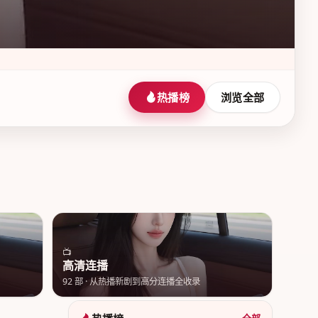
热播榜
浏览全部
📺
高清连播
92
部 ·
从热播新剧到高分连播全收录