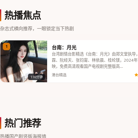
热播焦点
杂志式横向推荐，一眼锁定当下热剧
1
台南：月光
台湾剧情台影精选《台南：月光》由郑文堂执导
霖、阮经天、张钧甯、林依晨、桂纶镁，2024年
映，免费高清观看国产电视剧完整版高…
港台精选
116分钟
热门推荐
热播国产剧竖版海报墙