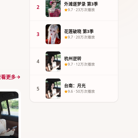
外滩逐梦录 第3季
2
9.7
·
23万次播放
花莲破晓 第3季
3
9.7
·
20万次播放
杭州逆转
4
9.7
·
12万次播放
查看更多
台南：月光
5
9.6
·
50万次播放