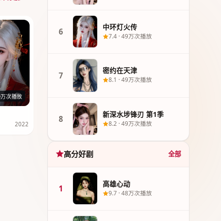
中环灯火传
6
7.4
·
49万次播放
密约在天津
7
8.1
·
49万次播放
23集
9万次播放
新深水埗锋刃 第1季
8
8.2
·
49万次播放
2022
高分好剧
全部
高雄心动
1
9.7
·
48万次播放